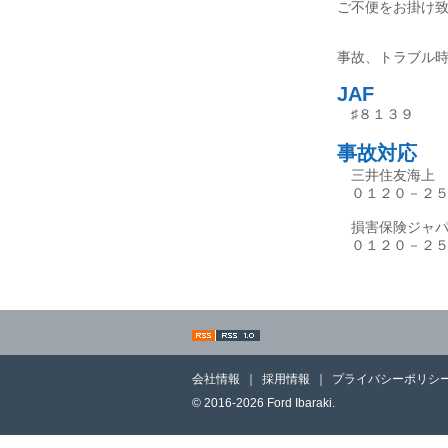
ご不便をお掛け
事故、トラブル
JAF
♯８１３９
事故対応
三井住友海上 
０１２０－２５
損害保険ジャパ
０１２０－２５
会社情報
｜
採用情報
｜
プライバシーポリシ
© 2016-2026 Ford Ibaraki.